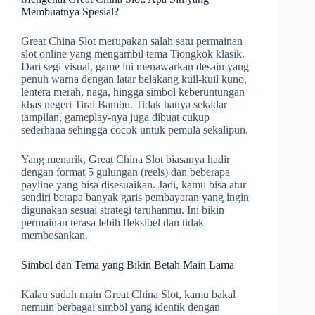
Membuatnya Spesial?
Great China Slot merupakan salah satu permainan
slot online yang mengambil tema Tiongkok klasik.
Dari segi visual, game ini menawarkan desain yang
penuh warna dengan latar belakang kuil-kuil kuno,
lentera merah, naga, hingga simbol keberuntungan
khas negeri Tirai Bambu. Tidak hanya sekadar
tampilan, gameplay-nya juga dibuat cukup
sederhana sehingga cocok untuk pemula sekalipun.
Yang menarik, Great China Slot biasanya hadir
dengan format 5 gulungan (reels) dan beberapa
payline yang bisa disesuaikan. Jadi, kamu bisa atur
sendiri berapa banyak garis pembayaran yang ingin
digunakan sesuai strategi taruhanmu. Ini bikin
permainan terasa lebih fleksibel dan tidak
membosankan.
Simbol dan Tema yang Bikin Betah Main Lama
Kalau sudah main Great China Slot, kamu bakal
nemuin berbagai simbol yang identik dengan