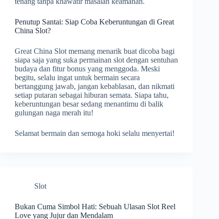
tenang tanpa khawatir masalah keamanan.
Penutup Santai: Siap Coba Keberuntungan di Great
China Slot?
Great China Slot memang menarik buat dicoba bagi
siapa saja yang suka permainan slot dengan sentuhan
budaya dan fitur bonus yang menggoda. Meski
begitu, selalu ingat untuk bermain secara
bertanggung jawab, jangan kebablasan, dan nikmati
setiap putaran sebagai hiburan semata. Siapa tahu,
keberuntungan besar sedang menantimu di balik
gulungan naga merah itu!
Selamat bermain dan semoga hoki selalu menyertai!
Slot
Bukan Cuma Simbol Hati: Sebuah Ulasan Slot Reel
Love yang Jujur dan Mendalam