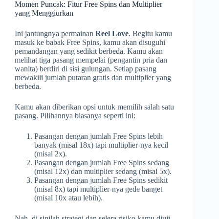
Momen Puncak: Fitur Free Spins dan Multiplier
yang Menggiurkan
Ini jantungnya permainan
Reel Love
. Begitu kamu
masuk ke babak Free Spins, kamu akan disuguhi
pemandangan yang sedikit berbeda. Kamu akan
melihat tiga pasang mempelai (pengantin pria dan
wanita) berdiri di sisi gulungan. Setiap pasang
mewakili jumlah putaran gratis dan multiplier yang
berbeda.
Kamu akan diberikan opsi untuk memilih salah satu
pasang. Pilihannya biasanya seperti ini:
Pasangan dengan jumlah Free Spins lebih
banyak (misal 18x) tapi multiplier-nya kecil
(misal 2x).
Pasangan dengan jumlah Free Spins sedang
(misal 12x) dan multiplier sedang (misal 5x).
Pasangan dengan jumlah Free Spins sedikit
(misal 8x) tapi multiplier-nya gede banget
(misal 10x atau lebih).
Nah, di sinilah strategi dan selera risiko kamu diuji.