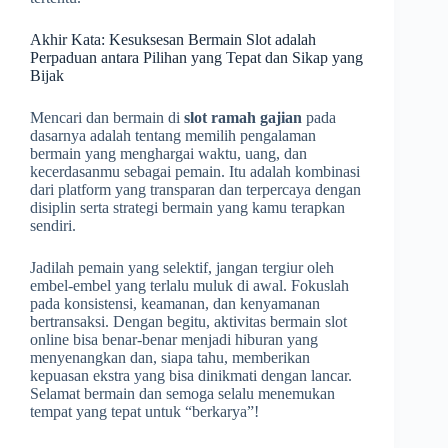
Akhir Kata: Kesuksesan Bermain Slot adalah
Perpaduan antara Pilihan yang Tepat dan Sikap yang
Bijak
Mencari dan bermain di
slot ramah gajian
pada
dasarnya adalah tentang memilih pengalaman
bermain yang menghargai waktu, uang, dan
kecerdasanmu sebagai pemain. Itu adalah kombinasi
dari platform yang transparan dan terpercaya dengan
disiplin serta strategi bermain yang kamu terapkan
sendiri.
Jadilah pemain yang selektif, jangan tergiur oleh
embel-embel yang terlalu muluk di awal. Fokuslah
pada konsistensi, keamanan, dan kenyamanan
bertransaksi. Dengan begitu, aktivitas bermain slot
online bisa benar-benar menjadi hiburan yang
menyenangkan dan, siapa tahu, memberikan
kepuasan ekstra yang bisa dinikmati dengan lancar.
Selamat bermain dan semoga selalu menemukan
tempat yang tepat untuk “berkarya”!