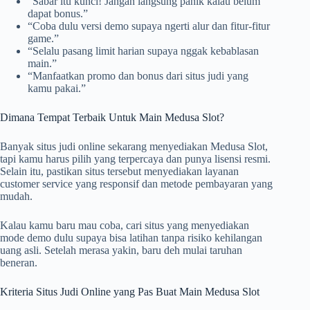
“Sabar itu kunci! Jangan langsung panik kalau belum
dapat bonus.”
“Coba dulu versi demo supaya ngerti alur dan fitur-fitur
game.”
“Selalu pasang limit harian supaya nggak kebablasan
main.”
“Manfaatkan promo dan bonus dari situs judi yang
kamu pakai.”
Dimana Tempat Terbaik Untuk Main Medusa Slot?
Banyak situs judi online sekarang menyediakan Medusa Slot,
tapi kamu harus pilih yang terpercaya dan punya lisensi resmi.
Selain itu, pastikan situs tersebut menyediakan layanan
customer service yang responsif dan metode pembayaran yang
mudah.
Kalau kamu baru mau coba, cari situs yang menyediakan
mode demo dulu supaya bisa latihan tanpa risiko kehilangan
uang asli. Setelah merasa yakin, baru deh mulai taruhan
beneran.
Kriteria Situs Judi Online yang Pas Buat Main Medusa Slot