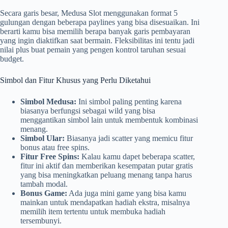
Secara garis besar, Medusa Slot menggunakan format 5
gulungan dengan beberapa paylines yang bisa disesuaikan. Ini
berarti kamu bisa memilih berapa banyak garis pembayaran
yang ingin diaktifkan saat bermain. Fleksibilitas ini tentu jadi
nilai plus buat pemain yang pengen kontrol taruhan sesuai
budget.
Simbol dan Fitur Khusus yang Perlu Diketahui
Simbol Medusa:
Ini simbol paling penting karena
biasanya berfungsi sebagai wild yang bisa
menggantikan simbol lain untuk membentuk kombinasi
menang.
Simbol Ular:
Biasanya jadi scatter yang memicu fitur
bonus atau free spins.
Fitur Free Spins:
Kalau kamu dapet beberapa scatter,
fitur ini aktif dan memberikan kesempatan putar gratis
yang bisa meningkatkan peluang menang tanpa harus
tambah modal.
Bonus Game:
Ada juga mini game yang bisa kamu
mainkan untuk mendapatkan hadiah ekstra, misalnya
memilih item tertentu untuk membuka hadiah
tersembunyi.