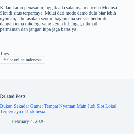
Kalau kamu penasaran, nggak ada salahnya mencoba Medusa
Slot di situs terpercaya. Mulai dari mode demo dulu biar lebih
nyaman, lalu rasakan sendiri bagaimana sensasi bertaruh
dengan tema mitologi yang keren ini. Ingat, nikmati
permainan dan jangan lupa jaga batas ya!
Tags
#
slot online indonesia
Related Posts
Bukan Sekadar Game: Tempat Nyaman Main Judi Slot Lokal
Terpercaya di Indonesia
February 4, 2026