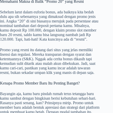
Memahami Makna di Balik “Promo 20” yang Resmi
Sebelum larut dalam euforia bonus, ada baiknya kita bedah
dulu apa sih sebenarnya yang dimaksud dengan promo jenis
ini. Angka “20” di sini biasanya merujuk pada persentase atau
nominal tambahan dari deposit pertama kamu. Misalnya,
kamu deposit Rp 100.000, dengan klaim promo slot member
baru 20 resmi, saldo kamu bisa langsung nambah jadi Rp
120.000. Tapi, hati-hati! Kata kuncinya ada di “resmi”.
Promo yang resmi itu datang dari situs yang jelas memiliki
lisensi dan regulasi. Mereka transparan dengan syarat dan
ketentuannya (S&K). Nggak ada cerita bonus dikasih tapi
kemudian sulit ditarik atau malah akun dibekukan. Jadi, saat
kamu cari-cari, pastikan yang kamu incar adalah tawaran
resmi, bukan sekadar umpan klik yang manis di depan saja.
Kenapa Promo Member Baru Itu Penting Banget?
Bayangin aja, kamu baru pindah rumah terus tetangga baru
kamu sambut dengan bingkisan berisi kebutuhan sehari-hari.
Rasanya pasti senang, kan? Prinsipnya mirip. Promo untuk
member baru adalah bentuk apresiasi dan strategi dari platform
untuk membuat kamu betah. Dengan modal tambahan itu,