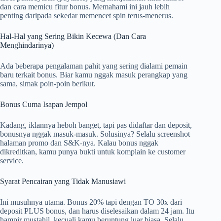
dan cara memicu fitur bonus. Memahami ini jauh lebih
penting daripada sekedar memencet spin terus-menerus.
Hal-Hal yang Sering Bikin Kecewa (Dan Cara
Menghindarinya)
Ada beberapa pengalaman pahit yang sering dialami pemain
baru terkait bonus. Biar kamu nggak masuk perangkap yang
sama, simak poin-poin berikut.
Bonus Cuma Isapan Jempol
Kadang, iklannya heboh banget, tapi pas didaftar dan deposit,
bonusnya nggak masuk-masuk. Solusinya? Selalu screenshot
halaman promo dan S&K-nya. Kalau bonus nggak
dikreditkan, kamu punya bukti untuk komplain ke customer
service.
Syarat Pencairan yang Tidak Manusiawi
Ini musuhnya utama. Bonus 20% tapi dengan TO 30x dari
deposit PLUS bonus, dan harus diselesaikan dalam 24 jam. Itu
hampir mustahil, kecuali kamu beruntung luar biasa. Selalu,