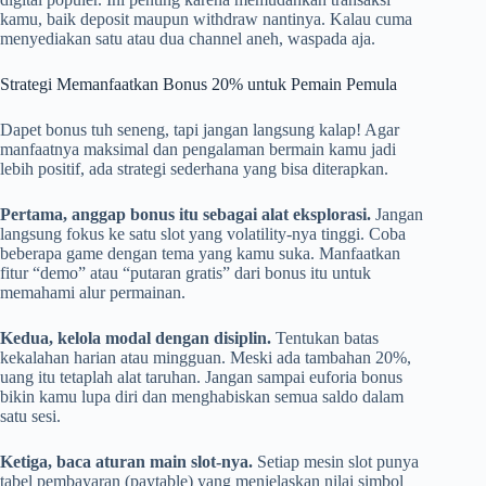
kamu, baik deposit maupun withdraw nantinya. Kalau cuma
menyediakan satu atau dua channel aneh, waspada aja.
Strategi Memanfaatkan Bonus 20% untuk Pemain Pemula
Dapet bonus tuh seneng, tapi jangan langsung kalap! Agar
manfaatnya maksimal dan pengalaman bermain kamu jadi
lebih positif, ada strategi sederhana yang bisa diterapkan.
Pertama, anggap bonus itu sebagai alat eksplorasi.
Jangan
langsung fokus ke satu slot yang volatility-nya tinggi. Coba
beberapa game dengan tema yang kamu suka. Manfaatkan
fitur “demo” atau “putaran gratis” dari bonus itu untuk
memahami alur permainan.
Kedua, kelola modal dengan disiplin.
Tentukan batas
kekalahan harian atau mingguan. Meski ada tambahan 20%,
uang itu tetaplah alat taruhan. Jangan sampai euforia bonus
bikin kamu lupa diri dan menghabiskan semua saldo dalam
satu sesi.
Ketiga, baca aturan main slot-nya.
Setiap mesin slot punya
tabel pembayaran (paytable) yang menjelaskan nilai simbol