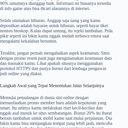
96% umumnya dianggap baik. Informasi ini biasanya tersedia
di info game atau bisa dicari ulasannya di internet.
Selalu utamakan hiburan. Anggap saja uang yang kamu
depositkan adalah bayaran untuk hiburan, seperti bayar tiket
nonton bioskop. Kalau dapat untung, itu rejeki tambahan. Pola
pikir seperti ini bikin kamu nggak mudah terbawa emosi saat
mengalami kekalahan beruntun.
Terakhir, jangan pernah mengabaikan aspek keamanan. Situs
dengan promo resmi pasti juga mengutamakan keamanan data
dan transaksi kamu. Lihat apakah situsnya menggunakan
protokol HTTPS dan punya lisensi dari lembaga pengawas
judi online yang diakui.
Langkah Awal yang Tepat Menentukan Jalan Selanjutnya
Memulai petualangan di dunia slot online dengan
memanfaatkan promo member baru adalah keputusan yang
smart. Itu artinya kamu melakukan riset kecil-kecilan dan
nggak asal masuk ke situs sembarangan. Bonus 20% itu ibarat
bensin tambahan untuk mobil kamu saat mulai perjalanan. Dia
bikin kamu bisa menjangkau tempat yang lebih jauh, mencoba