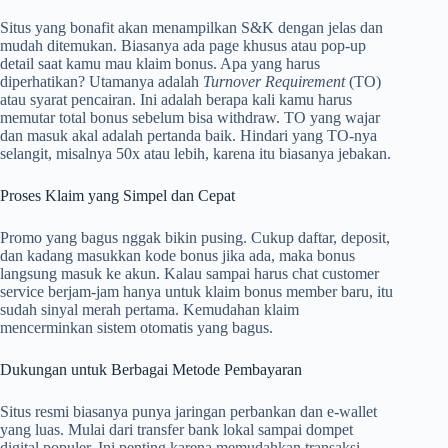
Situs yang bonafit akan menampilkan S&K dengan jelas dan
mudah ditemukan. Biasanya ada page khusus atau pop-up
detail saat kamu mau klaim bonus. Apa yang harus
diperhatikan? Utamanya adalah
Turnover Requirement
(TO)
atau syarat pencairan. Ini adalah berapa kali kamu harus
memutar total bonus sebelum bisa withdraw. TO yang wajar
dan masuk akal adalah pertanda baik. Hindari yang TO-nya
selangit, misalnya 50x atau lebih, karena itu biasanya jebakan.
Proses Klaim yang Simpel dan Cepat
Promo yang bagus nggak bikin pusing. Cukup daftar, deposit,
dan kadang masukkan kode bonus jika ada, maka bonus
langsung masuk ke akun. Kalau sampai harus chat customer
service berjam-jam hanya untuk klaim bonus member baru, itu
sudah sinyal merah pertama. Kemudahan klaim
mencerminkan sistem otomatis yang bagus.
Dukungan untuk Berbagai Metode Pembayaran
Situs resmi biasanya punya jaringan perbankan dan e-wallet
yang luas. Mulai dari transfer bank lokal sampai dompet
digital populer. Ini penting karena memudahkan transaksi