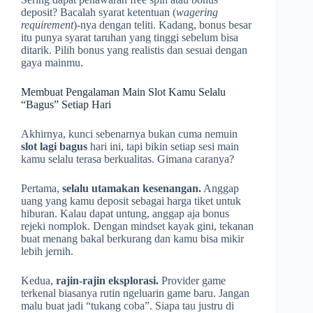
deposit? Bacalah syarat ketentuan (
wagering
requirement
)-nya dengan teliti. Kadang, bonus besar
itu punya syarat taruhan yang tinggi sebelum bisa
ditarik. Pilih bonus yang realistis dan sesuai dengan
gaya mainmu.
Membuat Pengalaman Main Slot Kamu Selalu
“Bagus” Setiap Hari
Akhirnya, kunci sebenarnya bukan cuma nemuin
slot lagi bagus
hari ini, tapi bikin setiap sesi main
kamu selalu terasa berkualitas. Gimana caranya?
Pertama,
selalu utamakan kesenangan.
Anggap
uang yang kamu deposit sebagai harga tiket untuk
hiburan. Kalau dapat untung, anggap aja bonus
rejeki nomplok. Dengan mindset kayak gini, tekanan
buat menang bakal berkurang dan kamu bisa mikir
lebih jernih.
Kedua,
rajin-rajin eksplorasi.
Provider game
terkenal biasanya rutin ngeluarin game baru. Jangan
malu buat jadi “tukang coba”. Siapa tau justru di