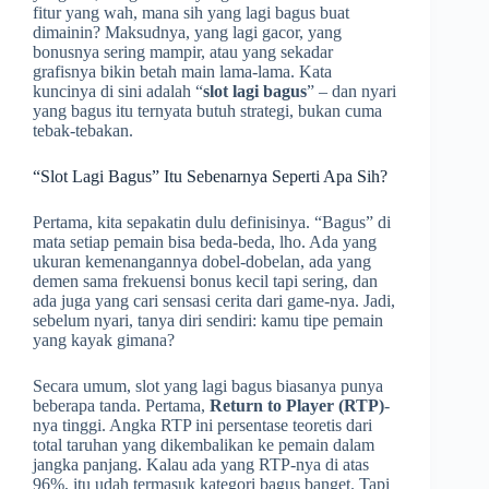
fitur yang wah, mana sih yang lagi bagus buat
dimainin? Maksudnya, yang lagi gacor, yang
bonusnya sering mampir, atau yang sekadar
grafisnya bikin betah main lama-lama. Kata
kuncinya di sini adalah “
slot lagi bagus
” – dan nyari
yang bagus itu ternyata butuh strategi, bukan cuma
tebak-tebakan.
“Slot Lagi Bagus” Itu Sebenarnya Seperti Apa Sih?
Pertama, kita sepakatin dulu definisinya. “Bagus” di
mata setiap pemain bisa beda-beda, lho. Ada yang
ukuran kemenangannya dobel-dobelan, ada yang
demen sama frekuensi bonus kecil tapi sering, dan
ada juga yang cari sensasi cerita dari game-nya. Jadi,
sebelum nyari, tanya diri sendiri: kamu tipe pemain
yang kayak gimana?
Secara umum, slot yang lagi bagus biasanya punya
beberapa tanda. Pertama,
Return to Player (RTP)
-
nya tinggi. Angka RTP ini persentase teoretis dari
total taruhan yang dikembalikan ke pemain dalam
jangka panjang. Kalau ada yang RTP-nya di atas
96%, itu udah termasuk kategori bagus banget. Tapi