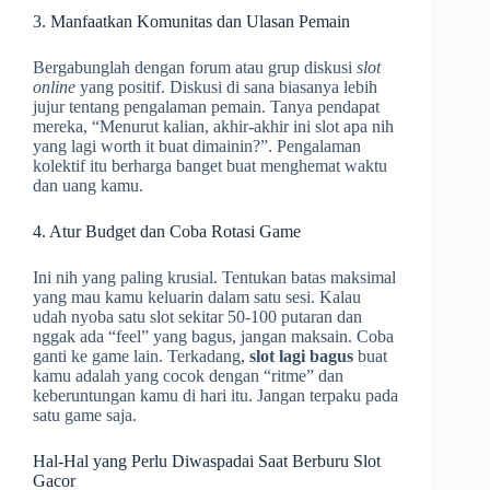
3. Manfaatkan Komunitas dan Ulasan Pemain
Bergabunglah dengan forum atau grup diskusi
slot
online
yang positif. Diskusi di sana biasanya lebih
jujur tentang pengalaman pemain. Tanya pendapat
mereka, “Menurut kalian, akhir-akhir ini slot apa nih
yang lagi worth it buat dimainin?”. Pengalaman
kolektif itu berharga banget buat menghemat waktu
dan uang kamu.
4. Atur Budget dan Coba Rotasi Game
Ini nih yang paling krusial. Tentukan batas maksimal
yang mau kamu keluarin dalam satu sesi. Kalau
udah nyoba satu slot sekitar 50-100 putaran dan
nggak ada “feel” yang bagus, jangan maksain. Coba
ganti ke game lain. Terkadang,
slot lagi bagus
buat
kamu adalah yang cocok dengan “ritme” dan
keberuntungan kamu di hari itu. Jangan terpaku pada
satu game saja.
Hal-Hal yang Perlu Diwaspadai Saat Berburu Slot
Gacor