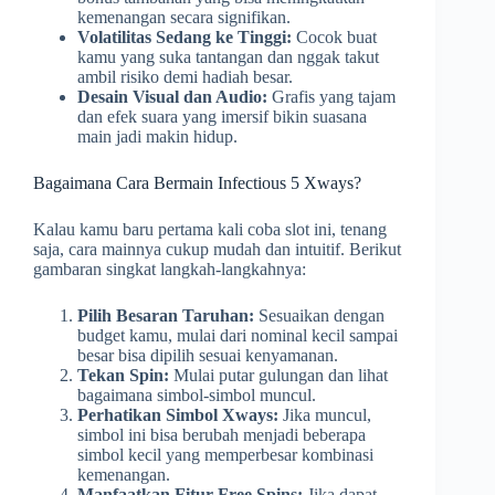
kemenangan secara signifikan.
Volatilitas Sedang ke Tinggi:
Cocok buat
kamu yang suka tantangan dan nggak takut
ambil risiko demi hadiah besar.
Desain Visual dan Audio:
Grafis yang tajam
dan efek suara yang imersif bikin suasana
main jadi makin hidup.
Bagaimana Cara Bermain Infectious 5 Xways?
Kalau kamu baru pertama kali coba slot ini, tenang
saja, cara mainnya cukup mudah dan intuitif. Berikut
gambaran singkat langkah-langkahnya:
Pilih Besaran Taruhan:
Sesuaikan dengan
budget kamu, mulai dari nominal kecil sampai
besar bisa dipilih sesuai kenyamanan.
Tekan Spin:
Mulai putar gulungan dan lihat
bagaimana simbol-simbol muncul.
Perhatikan Simbol Xways:
Jika muncul,
simbol ini bisa berubah menjadi beberapa
simbol kecil yang memperbesar kombinasi
kemenangan.
Manfaatkan Fitur Free Spins:
Jika dapat