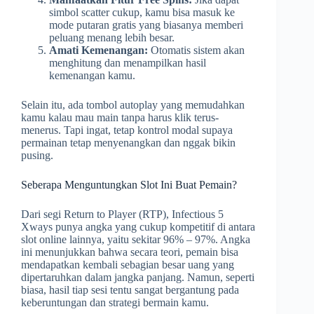
simbol scatter cukup, kamu bisa masuk ke
mode putaran gratis yang biasanya memberi
peluang menang lebih besar.
Amati Kemenangan:
Otomatis sistem akan
menghitung dan menampilkan hasil
kemenangan kamu.
Selain itu, ada tombol autoplay yang memudahkan
kamu kalau mau main tanpa harus klik terus-
menerus. Tapi ingat, tetap kontrol modal supaya
permainan tetap menyenangkan dan nggak bikin
pusing.
Seberapa Menguntungkan Slot Ini Buat Pemain?
Dari segi Return to Player (RTP), Infectious 5
Xways punya angka yang cukup kompetitif di antara
slot online lainnya, yaitu sekitar 96% – 97%. Angka
ini menunjukkan bahwa secara teori, pemain bisa
mendapatkan kembali sebagian besar uang yang
dipertaruhkan dalam jangka panjang. Namun, seperti
biasa, hasil tiap sesi tentu sangat bergantung pada
keberuntungan dan strategi bermain kamu.