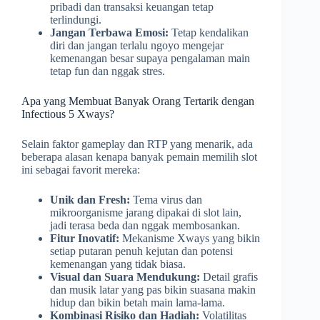
pribadi dan transaksi keuangan tetap
terlindungi.
Jangan Terbawa Emosi:
Tetap kendalikan
diri dan jangan terlalu ngoyo mengejar
kemenangan besar supaya pengalaman main
tetap fun dan nggak stres.
Apa yang Membuat Banyak Orang Tertarik dengan
Infectious 5 Xways?
Selain faktor gameplay dan RTP yang menarik, ada
beberapa alasan kenapa banyak pemain memilih slot
ini sebagai favorit mereka:
Unik dan Fresh:
Tema virus dan
mikroorganisme jarang dipakai di slot lain,
jadi terasa beda dan nggak membosankan.
Fitur Inovatif:
Mekanisme Xways yang bikin
setiap putaran penuh kejutan dan potensi
kemenangan yang tidak biasa.
Visual dan Suara Mendukung:
Detail grafis
dan musik latar yang pas bikin suasana makin
hidup dan bikin betah main lama-lama.
Kombinasi Risiko dan Hadiah:
Volatilitas