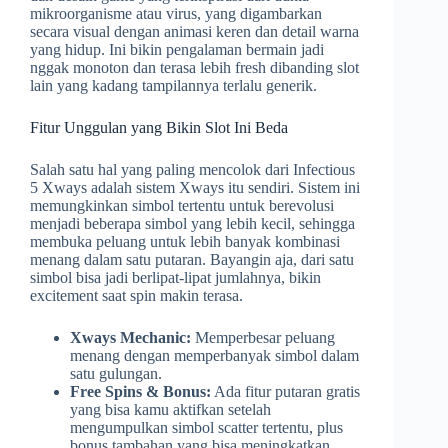
mikroorganisme atau virus, yang digambarkan
secara visual dengan animasi keren dan detail warna
yang hidup. Ini bikin pengalaman bermain jadi
nggak monoton dan terasa lebih fresh dibanding slot
lain yang kadang tampilannya terlalu generik.
Fitur Unggulan yang Bikin Slot Ini Beda
Salah satu hal yang paling mencolok dari Infectious
5 Xways adalah sistem Xways itu sendiri. Sistem ini
memungkinkan simbol tertentu untuk berevolusi
menjadi beberapa simbol yang lebih kecil, sehingga
membuka peluang untuk lebih banyak kombinasi
menang dalam satu putaran. Bayangin aja, dari satu
simbol bisa jadi berlipat-lipat jumlahnya, bikin
excitement saat spin makin terasa.
Xways Mechanic:
Memperbesar peluang
menang dengan memperbanyak simbol dalam
satu gulungan.
Free Spins & Bonus:
Ada fitur putaran gratis
yang bisa kamu aktifkan setelah
mengumpulkan simbol scatter tertentu, plus
bonus tambahan yang bisa meningkatkan