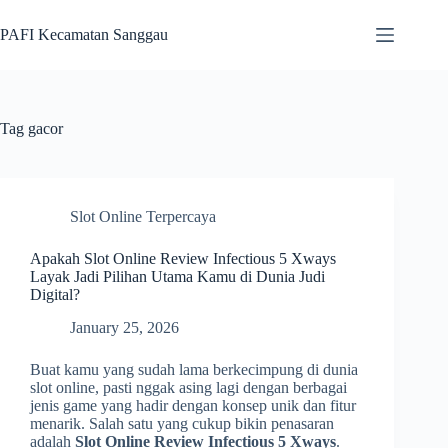
Skip
to
PAFI Kecamatan Sanggau
content
Tag
gacor
Slot Online Terpercaya
Apakah Slot Online Review Infectious 5 Xways
Layak Jadi Pilihan Utama Kamu di Dunia Judi
Digital?
January 25, 2026
Buat kamu yang sudah lama berkecimpung di dunia
slot online, pasti nggak asing lagi dengan berbagai
jenis game yang hadir dengan konsep unik dan fitur
menarik. Salah satu yang cukup bikin penasaran
adalah
Slot Online Review Infectious 5 Xways
.