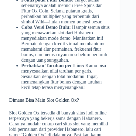
sebenarnya adalah memicu Free Spins dan
Fitur Ox Coin. Selama putaran gratis,
perhatikan multiplier yang terbentuk dari
simbol Wild—itulah momen potensi besar.
Coba Versi Demo Dulu:
Hampir semua situs
yang menawarkan slot dari Habanero
menyediakan mode demo. Manfaatkan ini!
Bermain dengan kredit virtual membantumu
memahami alur permainan, frekuensi fitur
bonus, dan merasa nyaman sebelum bertaruh
dengan uang sungguhan.
Perhatikan Taruhan per Line:
Kamu bisa
menyesuaikan nilai taruhan per garis.
Sesuaikan dengan total modalmu. Ingat,
memenangkan fitur bonus dengan taruhan
kecil tetap terasa menyenangkan!
Dimana Bisa Main Slot Golden Ox?
Slot Golden Ox tersedia di banyak situs judi online
terpercaya yang bekerja sama dengan Habanero.
Caranya mudah: cukup cari situs slot yang memiliki
lobi permainan dari provider Habanero, lalu cari
game "Golden Ox" di dalamnya. Pastikan kamu