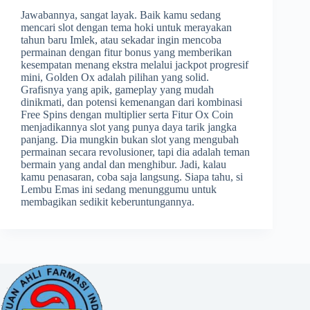
Jawabannya, sangat layak. Baik kamu sedang
mencari slot dengan tema hoki untuk merayakan
tahun baru Imlek, atau sekadar ingin mencoba
permainan dengan fitur bonus yang memberikan
kesempatan menang ekstra melalui jackpot progresif
mini, Golden Ox adalah pilihan yang solid.
Grafisnya yang apik, gameplay yang mudah
dinikmati, dan potensi kemenangan dari kombinasi
Free Spins dengan multiplier serta Fitur Ox Coin
menjadikannya slot yang punya daya tarik jangka
panjang. Dia mungkin bukan slot yang mengubah
permainan secara revolusioner, tapi dia adalah teman
bermain yang andal dan menghibur. Jadi, kalau
kamu penasaran, coba saja langsung. Siapa tahu, si
Lembu Emas ini sedang menunggumu untuk
membagikan sedikit keberuntungannya.