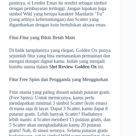
pastinya, si Lembu Emas itu sendiri sebagai simbol
dengan pembayaran tertinggi. Jangan lupakan juga
simbol Wild yang berupa karakter Mandarin "Fu"
(yang artinya keberuntungan) dan Scatter yang
digambarkan dengan koin bertuliskan aksara emas.
Fitur-Fitur yang Bikin Betah Main
Di balik tampilannya yang elegan, Golden Ox punya
sejumlah fitur yang bisa memanaskan permainan dan
mengisi dompet digital kamu. Inilah yang menjadi
bumbu utama dalam
Slot Review Golden Ox
ini.
Fitur Free Spins dan Pengganda yang Menggiurkan
Fitur utama yang paling dinanti adalah putaran gratis
(Free Spins). Untuk memicunya, kamu perlu
mendapatkan minimal 3 simbol Scatter (koin emas)
di mana saja di layar. Dapat 3 Scatter, kamu dapat 8
putaran gratis. Lebih banyak Scatter? Hadiahnya
lebih manis: 4 Scatter memberi 15 putaran gratis, dan
5 Scatter akan menghadiahkan kamu 20 putaran
gratis! Nah, di sinasi serunya. Selama putaran gratis
berlangsung, setiap simbol Wild yang mendarat akan