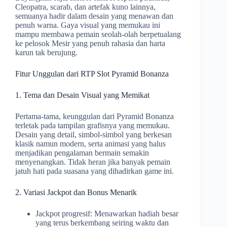
Cleopatra, scarab, dan artefak kuno lainnya,
semuanya hadir dalam desain yang menawan dan
penuh warna. Gaya visual yang memukau ini
mampu membawa pemain seolah-olah berpetualang
ke pelosok Mesir yang penuh rahasia dan harta
karun tak berujung.
Fitur Unggulan dari RTP Slot Pyramid Bonanza
1. Tema dan Desain Visual yang Memikat
Pertama-tama, keunggulan dari Pyramid Bonanza
terletak pada tampilan grafisnya yang memukau.
Desain yang detail, simbol-simbol yang berkesan
klasik namun modern, serta animasi yang halus
menjadikan pengalaman bermain semakin
menyenangkan. Tidak heran jika banyak pemain
jatuh hati pada suasana yang dihadirkan game ini.
2. Variasi Jackpot dan Bonus Menarik
Jackpot progresif: Menawarkan hadiah besar
yang terus berkembang seiring waktu dan