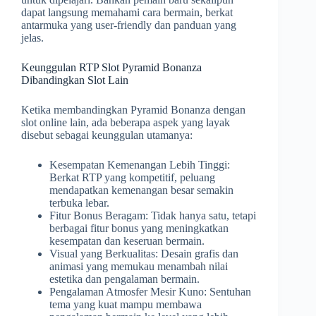
dapat langsung memahami cara bermain, berkat
antarmuka yang user-friendly dan panduan yang
jelas.
Keunggulan RTP Slot Pyramid Bonanza
Dibandingkan Slot Lain
Ketika membandingkan Pyramid Bonanza dengan
slot online lain, ada beberapa aspek yang layak
disebut sebagai keunggulan utamanya:
Kesempatan Kemenangan Lebih Tinggi:
Berkat RTP yang kompetitif, peluang
mendapatkan kemenangan besar semakin
terbuka lebar.
Fitur Bonus Beragam: Tidak hanya satu, tetapi
berbagai fitur bonus yang meningkatkan
kesempatan dan keseruan bermain.
Visual yang Berkualitas: Desain grafis dan
animasi yang memukau menambah nilai
estetika dan pengalaman bermain.
Pengalaman Atmosfer Mesir Kuno: Sentuhan
tema yang kuat mampu membawa