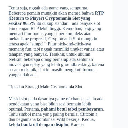
Tentu saja, nggak ada game yang sempurna.
Beberapa pemain mungkin akan merasa bahwa
RTP
(Return to Player) Cryptomania Slot yang
sekitar 96.5%
itu cukup standar—ada banyak slot
lain dengan RTP lebih tinggi. Kemudian, bagi yang
mencari fitur bonus yang super kompleks atau
mekanisme progresif, Cryptomania Slot mungkin
terasa agak "simpel". Fitur pick-and-click-nya
memang fun, tapi nggak memiliki tingkat variasi atau
tahapan yang banyak. Terakhir, untuk ukuran
NetEnt, beberapa orang berharap ada sentuhan
inovasi gameplay yang lebih groundbreaking, karena
secara mekanik, slot ini masih mengikuti formula
yang sudah ada.
Tips dan Strategi Main Cryptomania Slot
Meski slot pada dasarnya game of chance, selalu ada
pendekatan yang bisa bikin sesi bermain lebih
optimal. Pertama,
pahami betul tabel pembayaran
.
Tahu simbol mana yang paling bernilai (Bitcoin!)
dan bagaimana kombinasi Wild bekerja. Kedua,
kelola bankroll dengan disiplin
. Karena