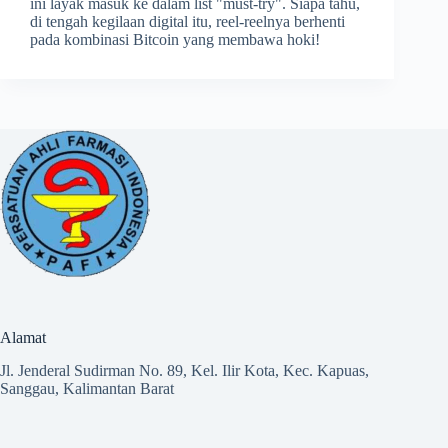
ini layak masuk ke dalam list "must-try". Siapa tahu,
di tengah kegilaan digital itu, reel-reelnya berhenti
pada kombinasi Bitcoin yang membawa hoki!
Alamat
Jl. Jenderal Sudirman No. 89, Kel. Ilir Kota, Kec. Kapuas,
Sanggau, Kalimantan Barat