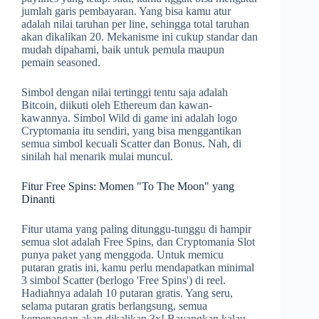
jumlah garis pembayaran. Yang bisa kamu atur
adalah nilai taruhan per line, sehingga total taruhan
akan dikalikan 20. Mekanisme ini cukup standar dan
mudah dipahami, baik untuk pemula maupun
pemain seasoned.
Simbol dengan nilai tertinggi tentu saja adalah
Bitcoin, diikuti oleh Ethereum dan kawan-
kawannya. Simbol Wild di game ini adalah logo
Cryptomania itu sendiri, yang bisa menggantikan
semua simbol kecuali Scatter dan Bonus. Nah, di
sinilah hal menarik mulai muncul.
Fitur Free Spins: Momen "To The Moon" yang
Dinanti
Fitur utama yang paling ditunggu-tunggu di hampir
semua slot adalah Free Spins, dan Cryptomania Slot
punya paket yang menggoda. Untuk memicu
putaran gratis ini, kamu perlu mendapatkan minimal
3 simbol Scatter (berlogo 'Free Spins') di reel.
Hadiahnya adalah 10 putaran gratis. Yang seru,
selama putaran gratis berlangsung, semua
kemenangan akan dikalikan 3x! Bayangkan kalau