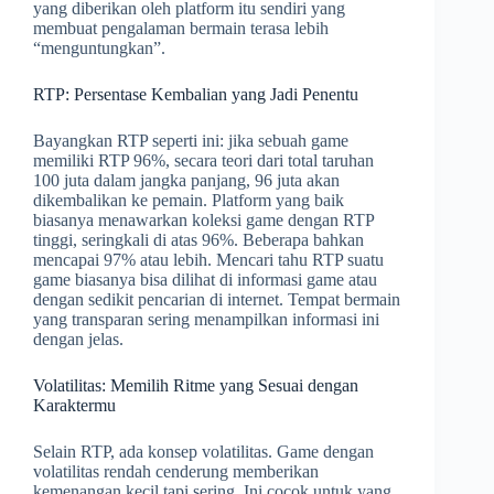
yang diberikan oleh platform itu sendiri yang
membuat pengalaman bermain terasa lebih
“menguntungkan”.
RTP: Persentase Kembalian yang Jadi Penentu
Bayangkan RTP seperti ini: jika sebuah game
memiliki RTP 96%, secara teori dari total taruhan
100 juta dalam jangka panjang, 96 juta akan
dikembalikan ke pemain. Platform yang baik
biasanya menawarkan koleksi game dengan RTP
tinggi, seringkali di atas 96%. Beberapa bahkan
mencapai 97% atau lebih. Mencari tahu RTP suatu
game biasanya bisa dilihat di informasi game atau
dengan sedikit pencarian di internet. Tempat bermain
yang transparan sering menampilkan informasi ini
dengan jelas.
Volatilitas: Memilih Ritme yang Sesuai dengan
Karaktermu
Selain RTP, ada konsep volatilitas. Game dengan
volatilitas rendah cenderung memberikan
kemenangan kecil tapi sering. Ini cocok untuk yang