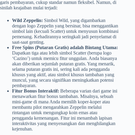
garis pembayaran, cukup standar namun fleksibel. Namun, di
sinilah keajaiban mulai terjadi:
Wild Zeppelin:
Simbol Wild, yang digambarkan
dengan logo Zeppelin yang bersinar, bisa menggantikan
simbol lain (kecuali Scatter) untuk menyusun kombinasi
pemenang. Kehadirannya seringkali jadi penyelamat di
saat-saat genting.
Free Spins (Putaran Gratis) adalah Bintang Utama:
Dapatkan tiga atau lebih simbol Scatter (berupa logo
‘Cazino’) untuk memicu fitur unggulan. Anda biasanya
akan diberikan sejumlah putaran gratis. Yang menarik,
selama putaran gratis ini, sering kali ada pengganda
khusus yang aktif, atau simbol khusus tambahan yang
muncul, yang secara signifikan meningkatkan potensi
pembayaran.
Fitur Bonus Interaktif:
Beberapa varian dari game ini
menawarkan fitur bonus tambahan. Misalnya, sebuah
mini-game di mana Anda memilih koper-koper atau
membantu pilot mengarahkan Zeppelin melalui
rintangan untuk mengungkap koin emas atau
pengganda kemenangan. Fitur ini menambah lapisan
interaktivitas yang menyenangkan dan menghilangkan
kejenuhan.