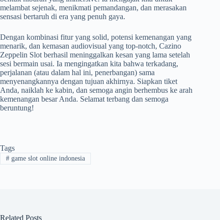
melambat sejenak, menikmati pemandangan, dan merasakan
sensasi bertaruh di era yang penuh gaya.
Dengan kombinasi fitur yang solid, potensi kemenangan yang
menarik, dan kemasan audiovisual yang top-notch, Cazino
Zeppelin Slot berhasil meninggalkan kesan yang lama setelah
sesi bermain usai. Ia mengingatkan kita bahwa terkadang,
perjalanan (atau dalam hal ini, penerbangan) sama
menyenangkannya dengan tujuan akhirnya. Siapkan tiket
Anda, naiklah ke kabin, dan semoga angin berhembus ke arah
kemenangan besar Anda. Selamat terbang dan semoga
beruntung!
Tags
#
game slot online indonesia
Related Posts