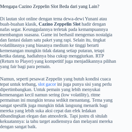
Mengapa Cazino Zeppelin Slot Beda dari yang Lain?
Di lautan slot online dengan tema dewa-dewi Yunani atau
buah-buahan klasik,
Cazino Zeppelin Slot
hadir dengan
nafas segar. Keunggulannya terletak pada kemampuannya
membangun suasana. Game ini berhasil mengemas nostalgia
dan fantasi dalam satu paket yang rapi. Selain itu, tingkat
volatilitasnya yang biasanya medium ke tinggi berarti
kemenangan mungkin tidak datang setiap putaran, tetapi
ketika datang, hadiahnya bisa cukup menggiurkan. RTP
(Return to Player) yang kompetitif juga menjadikannya pilihan
yang fair bagi para pemain.
Namun, seperti pesawat Zeppelin yang butuh kondisi cuaca
tepat untuk terbang,
slot gacor
ini juga punya sisi yang perlu
dipertimbangkan. Untuk pemain yang lebih menyukai
kemenangan kecil namun sering (low volatility), ritme
permainan ini mungkin terasa sedikit menantang. Tema yang
sangat spesifik juga mungkin tidak langsung menarik bagi
mereka yang lebih suka aksi cepat dan efek ledakan
dibandingkan elegan dan atmosferik. Tapi justru di situlah
kekuatannya: ia tahu target audiensnya dan melayani mereka
dengan sangat baik.