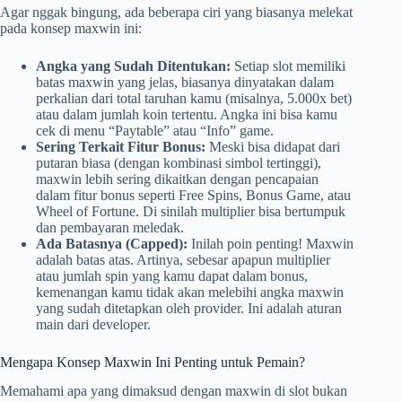
Agar nggak bingung, ada beberapa ciri yang biasanya melekat
pada konsep maxwin ini:
Angka yang Sudah Ditentukan:
Setiap slot memiliki
batas maxwin yang jelas, biasanya dinyatakan dalam
perkalian dari total taruhan kamu (misalnya, 5.000x bet)
atau dalam jumlah koin tertentu. Angka ini bisa kamu
cek di menu “Paytable” atau “Info” game.
Sering Terkait Fitur Bonus:
Meski bisa didapat dari
putaran biasa (dengan kombinasi simbol tertinggi),
maxwin lebih sering dikaitkan dengan pencapaian
dalam fitur bonus seperti Free Spins, Bonus Game, atau
Wheel of Fortune. Di sinilah multiplier bisa bertumpuk
dan pembayaran meledak.
Ada Batasnya (Capped):
Inilah poin penting! Maxwin
adalah batas atas. Artinya, sebesar apapun multiplier
atau jumlah spin yang kamu dapat dalam bonus,
kemenangan kamu tidak akan melebihi angka maxwin
yang sudah ditetapkan oleh provider. Ini adalah aturan
main dari developer.
Mengapa Konsep Maxwin Ini Penting untuk Pemain?
Memahami apa yang dimaksud dengan maxwin di slot bukan