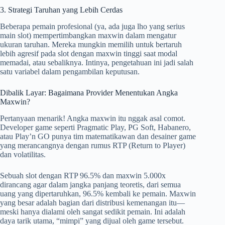
3. Strategi Taruhan yang Lebih Cerdas
Beberapa pemain profesional (ya, ada juga lho yang serius
main slot) mempertimbangkan maxwin dalam mengatur
ukuran taruhan. Mereka mungkin memilih untuk bertaruh
lebih agresif pada slot dengan maxwin tinggi saat modal
memadai, atau sebaliknya. Intinya, pengetahuan ini jadi salah
satu variabel dalam pengambilan keputusan.
Dibalik Layar: Bagaimana Provider Menentukan Angka
Maxwin?
Pertanyaan menarik! Angka maxwin itu nggak asal comot.
Developer game seperti Pragmatic Play, PG Soft, Habanero,
atau Play’n GO punya tim matematikawan dan desainer game
yang merancangnya dengan rumus RTP (Return to Player)
dan volatilitas.
Sebuah slot dengan RTP 96.5% dan maxwin 5.000x
dirancang agar dalam jangka panjang teoretis, dari semua
uang yang dipertaruhkan, 96.5% kembali ke pemain. Maxwin
yang besar adalah bagian dari distribusi kemenangan itu—
meski hanya dialami oleh sangat sedikit pemain. Ini adalah
daya tarik utama, “mimpi” yang dijual oleh game tersebut.