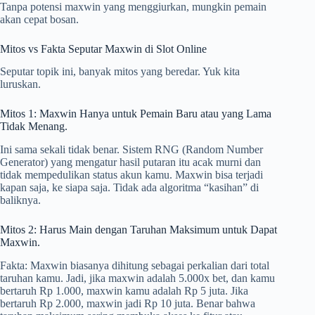
Tanpa potensi maxwin yang menggiurkan, mungkin pemain
akan cepat bosan.
Mitos vs Fakta Seputar Maxwin di Slot Online
Seputar topik ini, banyak mitos yang beredar. Yuk kita
luruskan.
Mitos 1: Maxwin Hanya untuk Pemain Baru atau yang Lama
Tidak Menang.
Ini sama sekali tidak benar. Sistem RNG (Random Number
Generator) yang mengatur hasil putaran itu acak murni dan
tidak mempedulikan status akun kamu. Maxwin bisa terjadi
kapan saja, ke siapa saja. Tidak ada algoritma “kasihan” di
baliknya.
Mitos 2: Harus Main dengan Taruhan Maksimum untuk Dapat
Maxwin.
Fakta: Maxwin biasanya dihitung sebagai perkalian dari total
taruhan kamu. Jadi, jika maxwin adalah 5.000x bet, dan kamu
bertaruh Rp 1.000, maxwin kamu adalah Rp 5 juta. Jika
bertaruh Rp 2.000, maxwin jadi Rp 10 juta. Benar bahwa