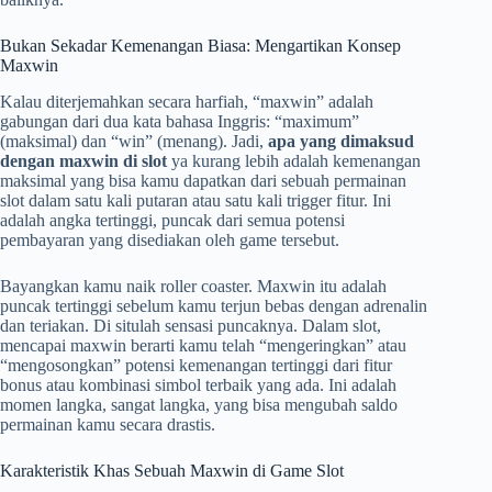
Bukan Sekadar Kemenangan Biasa: Mengartikan Konsep
Maxwin
Kalau diterjemahkan secara harfiah, “maxwin” adalah
gabungan dari dua kata bahasa Inggris: “maximum”
(maksimal) dan “win” (menang). Jadi,
apa yang dimaksud
dengan maxwin di slot
ya kurang lebih adalah kemenangan
maksimal yang bisa kamu dapatkan dari sebuah permainan
slot dalam satu kali putaran atau satu kali trigger fitur. Ini
adalah angka tertinggi, puncak dari semua potensi
pembayaran yang disediakan oleh game tersebut.
Bayangkan kamu naik roller coaster. Maxwin itu adalah
puncak tertinggi sebelum kamu terjun bebas dengan adrenalin
dan teriakan. Di situlah sensasi puncaknya. Dalam slot,
mencapai maxwin berarti kamu telah “mengeringkan” atau
“mengosongkan” potensi kemenangan tertinggi dari fitur
bonus atau kombinasi simbol terbaik yang ada. Ini adalah
momen langka, sangat langka, yang bisa mengubah saldo
permainan kamu secara drastis.
Karakteristik Khas Sebuah Maxwin di Game Slot